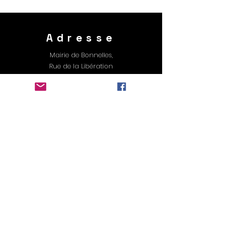
Adresse
Mairie de Bonnelles,
Rue de la Libération
78830 Bonnelles, France
Contact
E-mail : contact@ambmusique.com
Suivez-nous
Facebook
Instagram
Youtube
Newsletter