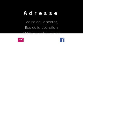
Adresse
Mairie de Bonnelles,
Rue de la Libération
78830 Bonnelles, France
Contact
E-mail : contact@ambmusique.com
Suivez-nous
Facebook
Instagram
Youtube
Newsletter