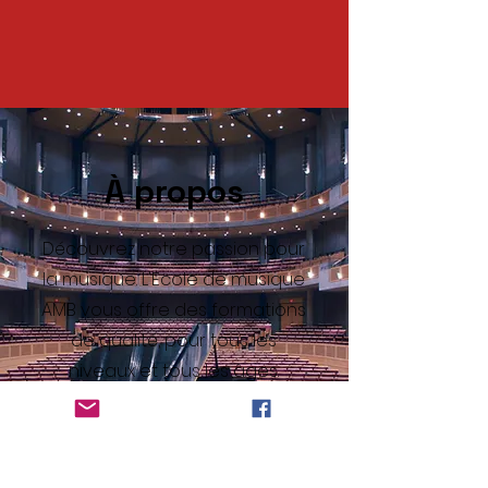
À propos
Découvrez notre passion pour
la musique. L'Ecole de musique
AMB vous offre des formations
de qualité, pour tous les
niveaux et tous les âges.
Rejoignez-nous aujourd'hui
pour vivre la musique !